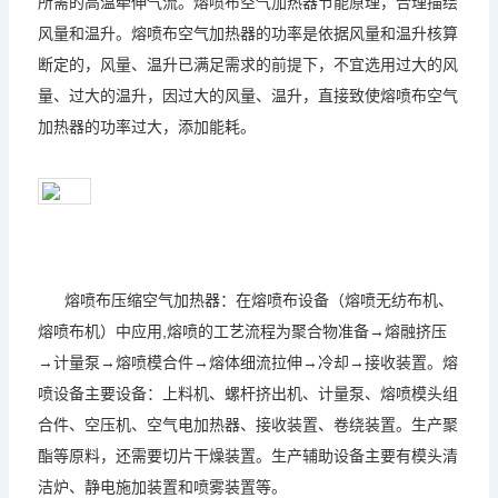
所需的高温牵伸气流。熔喷布空气加热器节能原理，
合理描绘
风量和温升。熔喷布空气加热器的功率是依据风量和温升核算
断定的，风量、温升已满足需求的前提下，不宜选用过大的风
量、过大的温升，因过大的风量、温升，直接致使熔喷布空气
加热器的功率过大，添加能耗。
熔喷布压缩空气加热器：在熔喷布设备（熔喷无纺布机、
熔喷布机）中应用,熔喷的工艺流程为聚合物准备→熔融挤压
→计量泵→熔喷模合件→熔体细流拉伸→冷却→接收
装置。熔
喷设备主要设备：上料机、螺杆挤出机、计量泵、熔喷模头组
合件、空压机、空气电加热器、接收装置、卷绕装置。生产聚
酯等原料，还需要切片干燥装置。生产辅助设备主要有模头清
洁炉、静电施加装置和喷雾装置等。