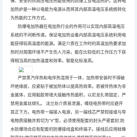
保、安全的供高压电压热能使用的防爆工业电加热炉。这种电
加热炉是一种以电能为电源从而将其内部高温电压系统统转化
为热能的工作方式。
防爆电加热器在电加热行业的作用可以实现内部高温电压
系统的不间断传递。保证电加热设备内部高温电压系统利用电
能获得较高温度的能源。满足介质在工作时的高温加热要求加
热时对周围环境不产生伤人污染，能在比较低的工作压力下获
得相当高的加热温度和效率。智能化标准高。
严禁蒸汽伴热和电伴热混用于一体，加热带安装时不得破
坏绝缘层，应紧贴于被加热体以提高热效率。若被伴热体为非
金属体，应用黏胶带增大接触传热面积，以尼龙扎带固定，严
禁用金属丝绑扎。 法兰处介质易泄漏，缠绕电热带时应避开
其正下方。电热带一端接入电源，另一端线芯严禁短接或与导
电物质接触并剪切为“V"型，必须使用配套的封头严密套封;防
水防爆场合应有配套的防爆接线盒和终端子。接线后应用硅橡