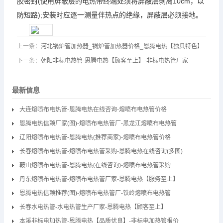
胶密封(使用屏蔽层的电热带终端处须将屏蔽层剥离10cm，以
防短路);安装时应逐一测量伴热点的绝缘，屏蔽层必须接地。
上一条：
河北锅炉管加热器_锅炉管加热器价格_恩腾电热【独具特色】
下一条：
朝阳非标电热管-恩腾电热【顾客至上】-非标电热管厂家
最新信息
大连熔喷布电热管-恩腾电热在线咨询-熔喷布电热管价格
恩腾电热信赖厂家(图)-熔喷布电热管厂-黑龙江熔喷布电热管
辽阳熔喷布电热管-恩腾电热(推荐商家)-熔喷布电热管价格
长春熔喷布电热管-熔喷布电热管采购-恩腾电热在线咨询(多图)
鞍山熔喷布电热管-恩腾电热(在线咨询)-熔喷布电热管采购
丹东熔喷布电热管-熔喷布电热管厂家-恩腾电热【服务至上】
恩腾电热信赖推荐(图)-熔喷布电热管厂-铁岭熔喷布电热管
长春水电热管-水电热管生产厂家-恩腾电热【顾客至上】
本溪非标电加热管-恩腾电热【品质优良】-非标电加热管报价