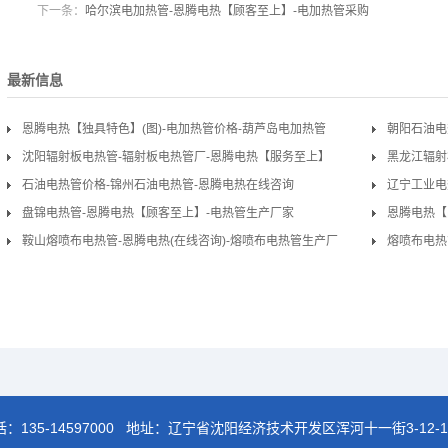
下一条：
哈尔滨电加热管-恩腾电热【顾客至上】-电加热管采购
最新信息
恩腾电热【独具特色】(图)-电加热管价格-葫芦岛电加热管
朝阳石油电
沈阳辐射板电热管-辐射板电热管厂-恩腾电热【服务至上】
黑龙江辐射
石油电热管价格-锦州石油电热管-恩腾电热在线咨询
辽宁工业电
盘锦电热管-恩腾电热【顾客至上】-电热管生产厂家
恩腾电热【
鞍山熔喷布电热管-恩腾电热(在线咨询)-熔喷布电热管生产厂
熔喷布电热
家
话：
135-14597000
地址：辽宁省沈阳经济技术开发区浑河十一街3-12-