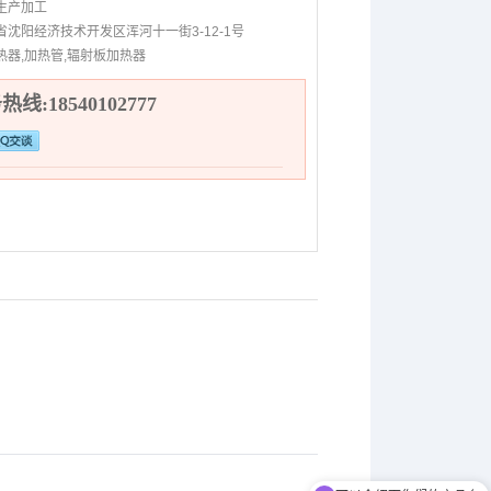
生产加工
省沈阳经济技术开发区浑河十一街3-12-1号
热器,加热管,辐射板加热器
线:18540102777
可以介绍下你们的产品么
：