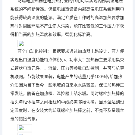
防爆电加热器在电加热行业的作用可以实现内部高温电压
系统的不间断传递。保证电加热设备内部高温电压系统利用电
能获得较高温度的能源。满足介质在工作时的高温加热要求加
热时对周围环境不产生伤人污染，能在比较低的工作压力下获
得相当高的加热温度和效率。智能化标准高。
可全自动化控制： 根据要求通过加热器电路设计，可方便
实现出口温度功能特点体积小、功率大：加热器主要采用集束
式管状电热元件。、流量、压力等参数自动控制，并可与机算
机联网。节能效果显著，电能产生的热量几乎100%传给加热
介质因为目下当今一些地域的自来水水质较差，保证加热棒正
常发热，防备在加热棒、温控器上结水垢。同时螺栓加热棒的
插头与柜体插座之间相线和中线必需邻接切确，当水温达到设
定温度时，在安装大约卸载螺栓加热棒之前，不克不及呈现丝
毫的错接气象。